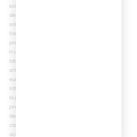
scalette
dell’acquedotto fin
sotto la Cattedrale di
San Lorenzo. Il tour
prevede anche la visita
in uno storico
laboratorio di vetrate
artistiche (biglietto
euro 5,00 a persona).
Infine, per concludere
la giornata al meglio, è
prevista una
degustazione di ottimo
cioccolato,
accompagnata da una