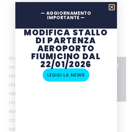
— AGGIORNAMENTO
IMPORTANTE —
MODIFICA STALLO
DI PARTENZA
AEROPORTO
FIUMICINO DAL
Scopri Perugia come
22/01/2026
CARATTERISTICHE
non l’hai mai vista,
6 ore
LEGGI LA NEWS
attraverso un trekking
a partire da
urbano che ti porterà a
80 € a persona
visitare anche Perugia
Underground (biglietto
euro 8,00 a persona),
con il passaggio
sotterraneo dalle