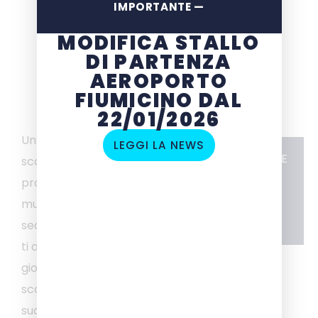
IMPORTANTE —
MODIFICA STALLO
DI PARTENZA
AEROPORTO
FIUMICINO DAL
22/01/2026
Un’affascinante città
LEGGI LA NEWS
CARATTERISTICHE
scolpita nel tufo,
6 ore
protetta da antiche
a partire da
mura che raccontano
110 € a persona
secoli di storia: Orvieto
ti aspetta per una
giornata ricca di
scoperte. La tappa
successiva sarà nel