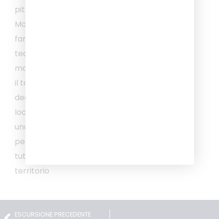
pittoresco borgo di
Monte Castello di Vibio,
famoso per ospitare il
teatro più piccolo del
mondo. Concluderemo
il tour con una
degustazione di vini
locali e prodotti tipici in
una splendida cantina,
per vivere e gustare
tutte le primizie del
territorio
ESCURSIONE PRECEDENTE