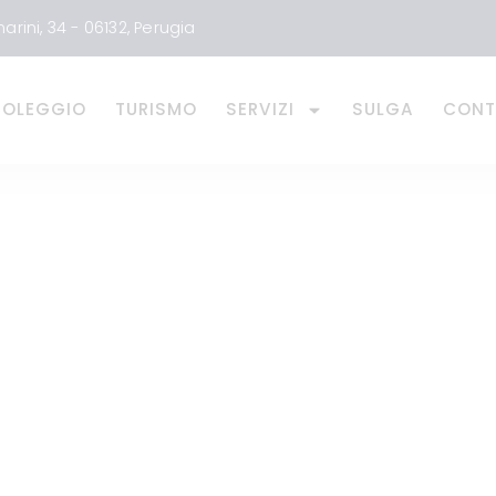
arini, 34 - 06132, Perugia
NOLEGGIO
TURISMO
SERVIZI
SULGA
CONT
 BORGO DI MONT