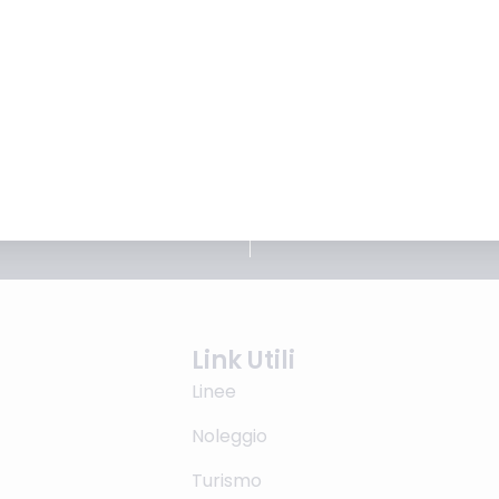
à l’occasione ideale per ripercorrere le vicende
signore di Montone, noto a molti appassionati di
Link Utili
Linee
Noleggio
Turismo