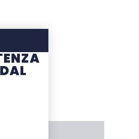
TENZA
 DAL
RATTERISTICHE
3 ore