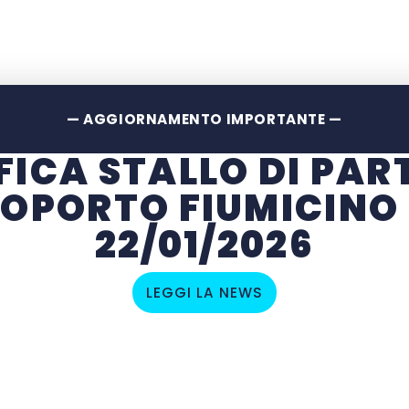
— AGGIORNAMENTO IMPORTANTE —
FICA STALLO DI PAR
OPORTO FIUMICINO
22/01/2026
LEGGI LA NEWS
i vicoli fioriti di Montone, un borgo medievale
CA
lo paese arroccato in cima ad un colle, un