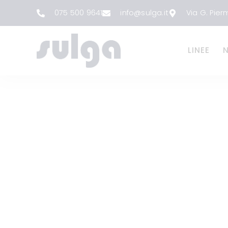
075 500 9641
info@sulga.it
Via G. Pierm
LINEE
IL