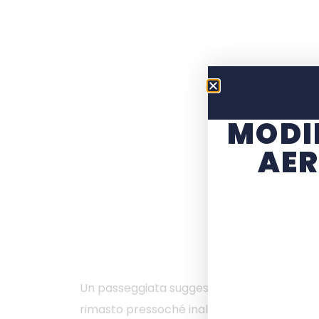
MODI
AER
Un passeggiata suggestiva tra i coloratissim
rimasto pressoché inalterato. Questo picco