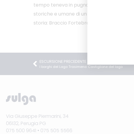
tempo teneva in pugno l’Umbria intera. Sar
storiche e umane di un personaggio che fu 
storia: Braccio Fortebraccio.
ESCURSIONE PRECEDENTE
I borghi del Lago Trasimeno: Castiglione del lago
Via Giuseppe Piermarini, 34
06132, Perugia PG
075 500 9641 • 075 505 5566